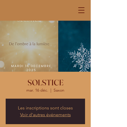
SOLSTICE
mar. 16 déc.
  |  
Saxon
Les inscriptions sont closes
Voir d'autres événements