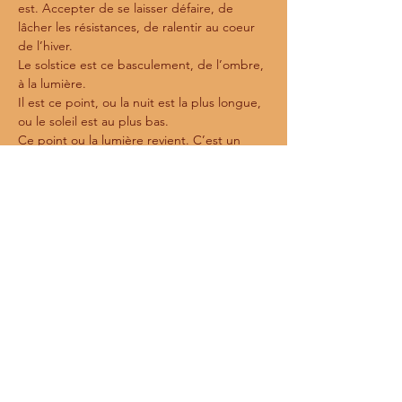
est. Accepter de se laisser défaire, de 
lâcher les résistances, de ralentir au coeur 
de l’hiver.
Le solstice est ce basculement, de l’ombre, 
à la lumière. 
Il est ce point, ou la nuit est la plus longue, 
ou le soleil est au plus bas.
Ce point ou la lumière revient. C’est un 
passage ou le soleil renait. 
Je vous invite à danser ce passage à travers 
le corps pour se préparer à cette 
renaissance. 
Partager cet événement